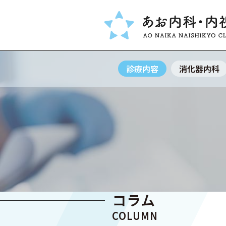
診療内容
消化器内科
INFORMATION
当院について
当クリニックの特徴と
通院するメリット
血液検査（当日判明）
院長からのメッセージ
コラム
クリニック理念
COLUMN