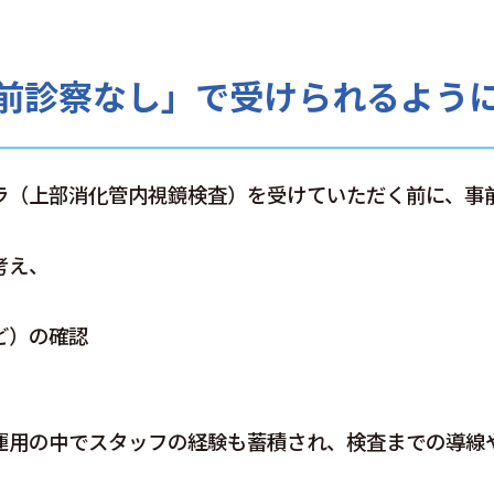
院内紹介
よくあるご質問
前診察なし」で受けられるよう
アクセス
コラム
お問い合わせ
ラ（上部消化管内視鏡検査）を受けていただく前に、事
考え、
ど）の確認
を
。
運用の中でスタッフの経験も蓄積され、検査までの導線