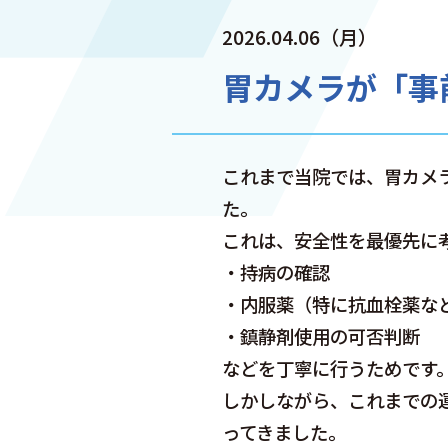
診療のご案内
消化器・内視鏡診療
2026.04.06（月）
肛門疾患
胃カメラが「事
内視鏡診療
一般内科
発熱外来
これまで当院では、胃カメ
小外科
た。
予防医療
これは、安全性を最優先に
・持病の確認
健診・ワクチン
・内服薬（特に抗血栓薬な
施設基準
・鎮静剤使用の可否判断
胃カメラ・大腸カメラ
などを丁寧に行うためです
受ける方へ
しかしながら、これまでの
ってきました。