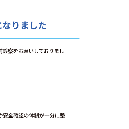
になりました
前診察をお願いしておりまし
や安全確認の体制が十分に整