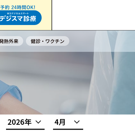
発熱外来
健診・ワクチン
の方
安