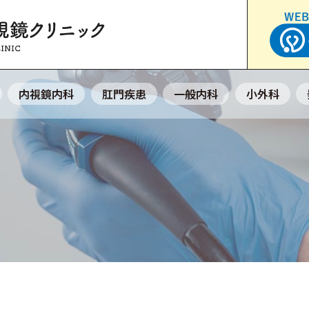
内視鏡内科
肛門疾患
一般内科
小外科
初めての患者様へ
ご予約方法について
強み
と超音波検査
初診の流れ
発熱、かぜ症状で受診
保険診療・初診料の目
お支払いについて