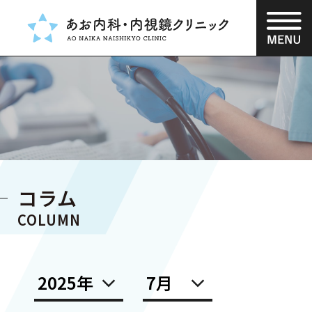
INFORMATION
当院について
当クリニックの特徴と強み
通院するメリット
血液検査（当日判明）と超音波検査
院長からのメッセージ
コラム
クリニック理念
COLUMN
診療のご案内
消化器・内視鏡診療
肛門疾患