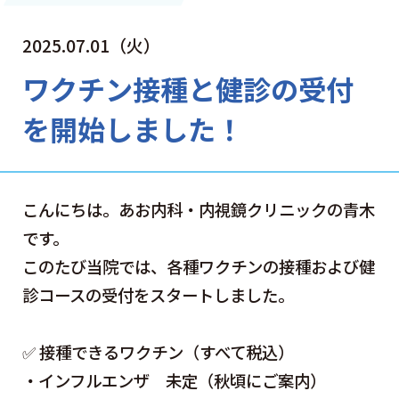
内視鏡診療
2025.07.01（火）
一般内科
ワクチン接種と健診の受付
発熱外来
を開始しました！
小外科
予防医療
こんにちは。あお内科・内視鏡クリニックの青木
健診・ワクチン
です。
施設基準
このたび当院では、各種ワクチンの接種および健
診コースの受付をスタートしました。
胃カメラ・大腸カメラを
受ける方へ
✅ 接種できるワクチン（すべて税込）
初めての患者様へ
・インフルエンザ 未定（秋頃にご案内）
ご予約方法について