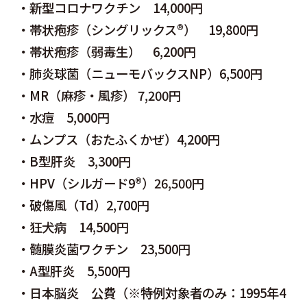
・新型コロナワクチン 14,000円
・帯状疱疹（シングリックス®） 19,800円
・帯状疱疹（弱毒生） 6,200円
初診の流れ
・肺炎球菌（ニューモバックスNP）6,500円
・MR（麻疹・風疹） 7,200円
発熱、かぜ症状で受診の方
・水痘 5,000円
保険診療・初診料の目安
・ムンプス（おたふくかぜ）4,200円
お支払いについて
・B型肝炎 3,300円
・HPV（シルガード9®）26,500円
院内紹介
・破傷風（Td）2,700円
よくあるご質問
・狂犬病 14,500円
アクセス
・髄膜炎菌ワクチン 23,500円
・A型肝炎 5,500円
コラム
・日本脳炎 公費（※特例対象者のみ：1995年4
お問い合わせ